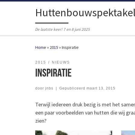
Ga naar inhoud
Huttenbouwspektake
De laatste keer! 7 en 8 juni 2025
Home
»
2015
»
Inspiratie
2015
NIEUWS
Inspiratie
door
jnbs
|
Gepubliceerd
maart 13, 2015
Terwijl iedereen druk bezig is met het same
een paar voorbeelden van hutten die wij graa
zien?