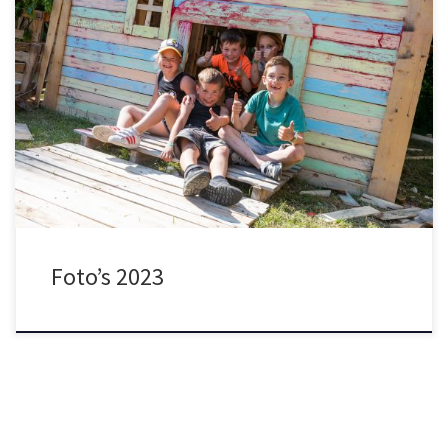
Wat een prachtige hutten, wat een weer en wat een sfeer… De
foto’s van Huttenbouwspektakel 2023 staan nu facebook! Dank
aan alle sponsoren, vrijwilligers, helpende handjes van het AZC,
en natuurlijk jullie voor weer een fantastische editie! In 2024
organiseren we het Huttenbouwspektakel weer met Pinksteren,
dus reserveer 18+19 mei […]
Foto’s 2023