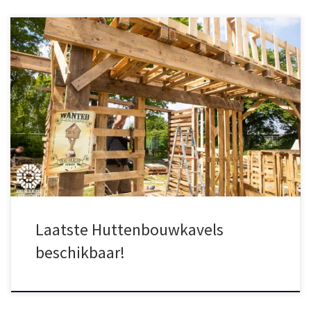
Het leek even of alle bouwkavels al binnen 10 minuten op waren,
maar niet getreurd: er zijn nog 5 plekken over! Sommige groepen
hadden een dubbele teaminschrijving, dus we hebben hier en
daar nog een aantal plekken beschikbaar kunnen maken. Ben er
snel bij, want op=op!
Laatste Huttenbouwkavels
beschikbaar!