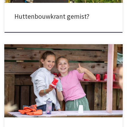
Huttenbouwkrant gemist?
Het was een moeilijke beslissing, maar na 10 jaar timmeren gaan
we dit jaar de laatste editie van het Huttenbouwspektakel
organiseren! Op 7 en 8 juni mogen jullie het veld achter de St.
Andreasschool in Dorplein omtoveren tot timmerdorp. De
kaartverkoop start zaterdag 12 april om 12.00 – zorg dat […]