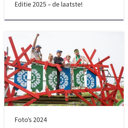
Editie 2025 – de laatste!
DIT WAS HUTTENBOUWSPEKTAKEL 2024 Griezelige spookhuizen,
een echt reuzenrad en de winnende draaimolen; wat een
prachtige kermisattracties werden er gebouwd op de kermis-
editie van het Huttenbouwspektakel! En de hutten waren niet het
enige in thema: tussen het timmeren door konden de kinderen
rollen in de aquabubbles, springen op de bungeetrampolines […]
Foto’s 2024