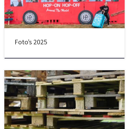
Plankjes” met […]
Foto’s 2025
VANAF ZONDAG 8 JUNI GRATIS AF TE HALEN
Het pallethout
van het Huttenbouwspektakel is na het spektakel gratis af te halen!
Ideaal als stookhout, om meubels mee maken of natuurlijk om
thuis weer een hut mee te timmeren. Van zondagmiddag 8 juni
om 13.00 tot en met maandag […]