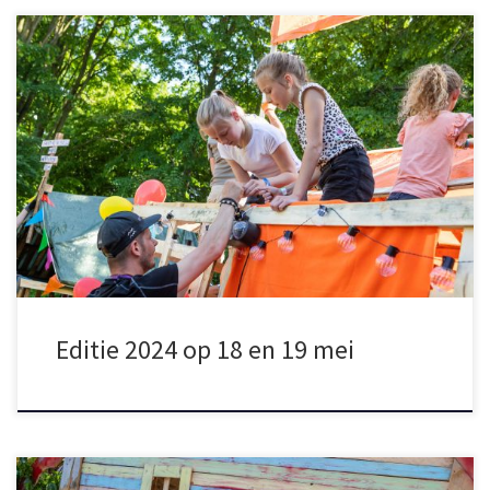
Huttenbouwspektakel 2024
komt eraan, en wel op 18 en 19
mei. We verhuizen het Spektakel weer terug naar Dorplein, het
thema is KERMIS en deze editie belooft spectaculairder dan ooit
te worden!
Zet alvast een reminder voor 10 maart om 12.00 in
je agenda, want dan opent […]
Editie 2024 op 18 en 19 mei