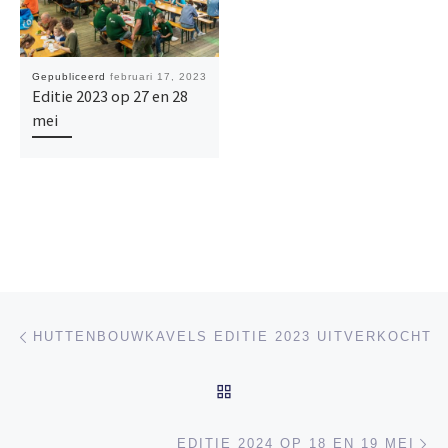
Gepubliceerd
februari 17, 2023
Editie 2023 op 27 en 28
mei
Bericht navigatie
Vorig bericht
HUTTENBOUWKAVELS EDITIE 2023 UITVERKOCHT
TERUG NAAR BERICHTEN
Vo
EDITIE 2024 OP 18 EN 19 MEI