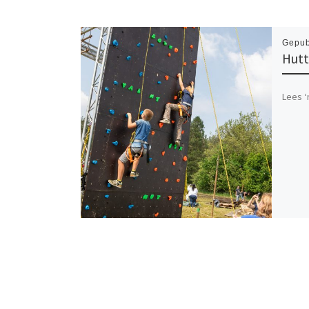
Gepub
Hutt
Lees ‘