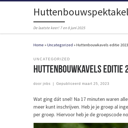
Ga naar inhoud
Huttenbouwspektake
De laatste keer! 7 en 8 juni 2025
Home
»
Uncategorized
»
Huttenbouwkavels editie 2023
UNCATEGORIZED
Huttenbouwkavels editie 
door
jnbs
|
Gepubliceerd
maart 25, 2023
Wat ging dát snel! Na 17 minuten waren all
meer kunt inschrijven. Heb je je groep al i
per groep. Hiervoor heb je de groepscode nodi