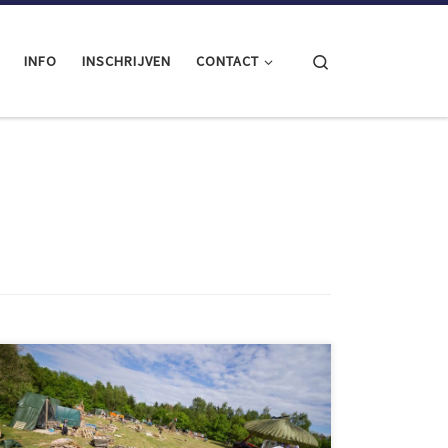
Search
INFO
INSCHRIJVEN
CONTACT
Het duurt nog maar twee weken voordat
Huttenbouwspektakel 2018 van start gaat, maar we
hebben nog niet bekendgemaakt wat dit jaar de