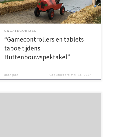
UNCATEGORIZED
“Gamecontrollers en tablets
taboe tijdens
Huttenbouwspektakel”
door
jnbs
Gepubliceerd
mei 23, 2017
Onze eigen Teun van Moorsel, een van de
organisatoren van dit spektakel, heeft zaterdag 20
februari op Radio Horizon, in de Show van de Radio,
het startschot voor de inschrijvingen gegeven. Heb je
je vrienden en vriendinnen al overgehaald om mee te