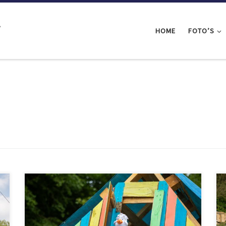
l
HOME
FOTO’S
Wat ging dát snel! Na 17 minuten waren alle
bouwkavels van Huttenbouwspektakel 2023
uitverkocht. Dat betekent dat je geen nieuwe groepen