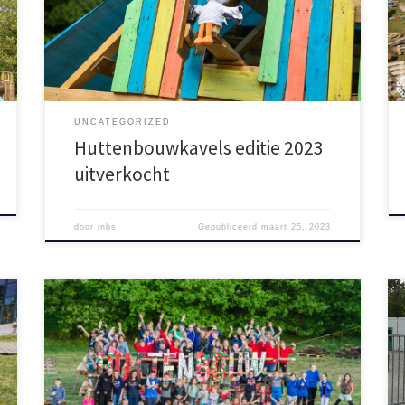
meer kunt inschrijven. Heb je je groep al
ingeschreven? Dan kun je wel anderen uitnodigen om
mee te doen met jouw groep, tot maximaal 8
kinderen per groep. Hiervoor […]
UNCATEGORIZED
Huttenbouwkavels editie 2023
uitverkocht
door
jnbs
Gepubliceerd
maart 25, 2023
Het derde Huttenbouwspektakel zit er weer op. Wij
vonden het prachtig dat er zoveel mooie zeepkisten
en hutten gebouwd zijn. Sponsoren, deelnemers en
vrijwilligers bedankt! Heb je ideeën of verbeterpunten
voor de volgend editie? Laat het ons weten! Hopelijk