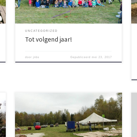
zien we jullie volgend jaar weer! Voor alle kinderen
die daar niet op […]
UNCATEGORIZED
Tot volgend jaar!
door
jnbs
Gepubliceerd
mei 23, 2017
De voorbereiding is in volle gang! Gisteren zijn er 6
aanhangers vol geladen en sinds vanochtend zijn er al
diverse vrijwilligers bezig met het opbouwen van het
terrein. Nog 1 nachtje slapen…