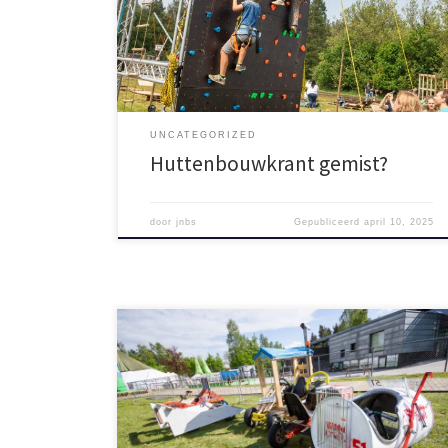
Lees ‘m hieronder!
UNCATEGORIZED
Huttenbouwkrant gemist?
door
jnbs
Gepubliceerd
april 10, 2025
Cranendonck in Beeld heeft weer een prachtig album
van het Huttenbouwspektakel geüpload, met maar
liefs 259 foto’s! Ook de foto’s van ons evenement van
de avond ervoor, Dorplein Open Air staan online.