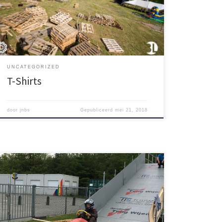
creatieve workshop is. Wapenschild ontwerpen, vlag
maken en letter schilderen stonden afgelopen edities
op het programma, dit jaar is het t-shirt versieren! Alle
deelnemende kinderen krijgen hun eigen […]
UNCATEGORIZED
T-Shirts
door
jnbs
Gepubliceerd
mei 21, 2018
Lees verder op ed.nl