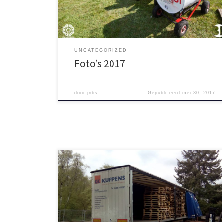
UNCATEGORIZED
Foto’s 2017
door
jnbs
Gepubliceerd
mei 30, 2017
Morgenmiddag om kwart voor twee is onze Teun van
Moorsel te horen op Radio Horizon. Hij zal het
startsein geven voor de ticketverkoop van het
Huttenbouwspektakel! Heb je al een groep bij elkaar?
Zorg dat je je op tijd inschrijft, want vol=vol.