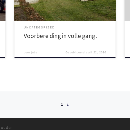
UNCATEGORIZED
Voorbereiding in volle gang!
door
jnbs
Gepubliceerd
april 22, 2016
1
2
ehouden