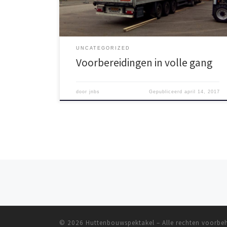
Ondertussen gaan de voorbereidingen voor het
weekend van […]
UNCATEGORIZED
Voorbereidingen in volle gang
door
jnbs
Gepubliceerd
april 14, 2017
Berichten navigatie
© 2026
Huttenbouwspektakel
– Alle rechten voorb