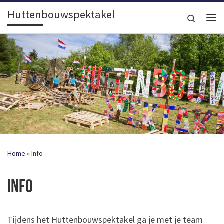
Huttenbouwspektakel
Ga naar inhoud
Search
Me
Home
»
Info
Info
Tijdens het Huttenbouwspektakel ga je met je team