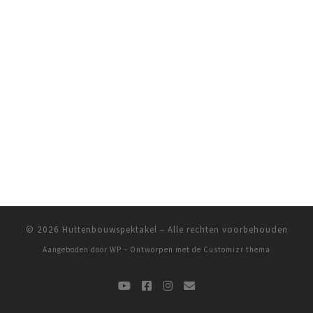
© 2026
Huttenbouwspektakel
– Alle rechten voorbehouden
Aangeboden door
WP
– Ontworpen met de
Customizr thema