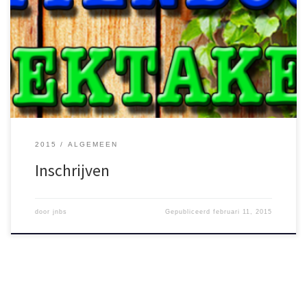
Op zaterdag 25 en zondag 26 april 2015 gaat het gebeuren: het
eerste grandioze Huttenbouwspektakel van Jong Nederland
Budel-Schoot! Bouw samen met je vrienden een super gave hut
waar je ’s nachts in kan blijven slapen! En dat niet alleen, want op
dit spektakel kun je ook nog genieten van […]
2015
ALGEMEEN
Inschrijven
door
jnbs
Gepubliceerd
februari 11, 2015