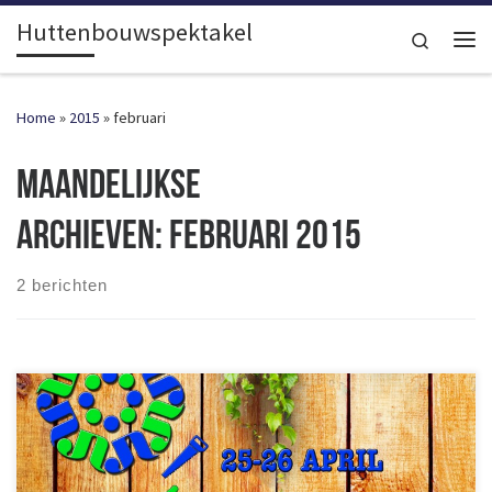
Huttenbouwspektakel
Ga naar inhoud
Search
Me
Home
»
2015
»
februari
Maandelijkse
archieven:
februari 2015
2 berichten