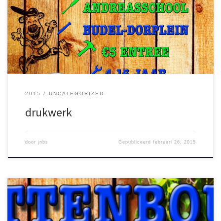
Poster: Flyer voorkant: Flyer achterkant:
2015
UNCATEGORIZED
drukwerk
door
jnbs
Gepubliceerd
februari 26, 2015