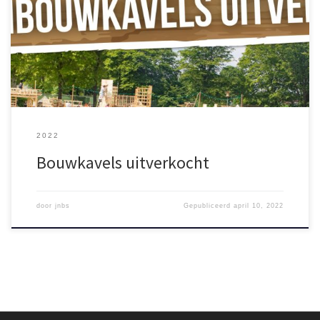
er geen nieuwe groepen meer kunnen worden aangemeld. Heb
je al wel een team ingeschreven, maar heb je nog niet voor
iedere junior timmerman van je team een ticket? Koop dan snel je
[…]
2022
Bouwkavels uitverkocht
door
jnbs
Gepubliceerd
april 10, 2022