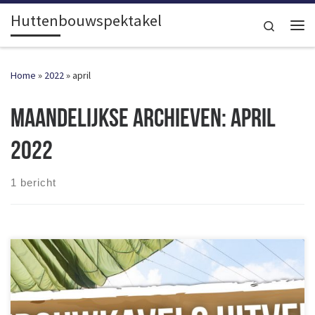
Huttenbouwspektakel
Ga naar inhoud
Search
Me
Home
»
2022
»
april
Maandelijkse archieven:
april
2022
1 bericht
Wat een gekte: álle bouwkavels van Huttenbouwspektakel 2022
hebben een bouwteam gevonden! Dat betekent helaas ook dat