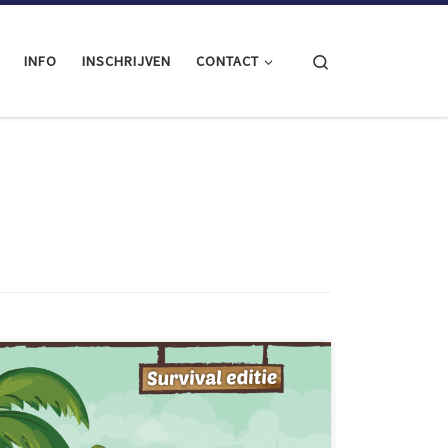
Search
INFO
INSCHRIJVEN
CONTACT
Pak je agenda erbij en blok 21 en 22 mei, want
Huttenbouwspektakel – Survival Editie komt er aan!
Bouw met je groep een hut, doe mee met de