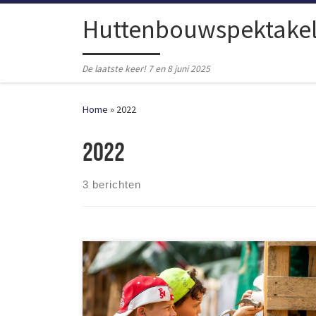
Ga naar inhoud
Huttenbouwspektake
De laatste keer! 7 en 8 juni 2025
Home
»
2022
2022
3 berichten
Een vliegtuig, een koekoeksklok, een tank en nog veel
meer mooie bouwwerken, je vind ze op de foto’s van
Huttenbouwspektakel 2022! Ook nog even nagenieten