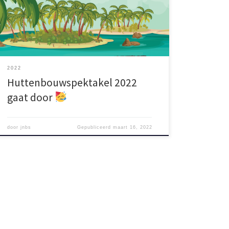
survivaltraining en geniet van de livemuziek bij het
kampvuur! Als je hut af is, mag je er zelfs een nachtje in
[…]
2022
Huttenbouwspektakel 2022
gaat door
door
jnbs
Gepubliceerd
maart 16, 2022