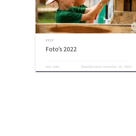
van de vrijdagavond ervoor? De de foto’s van
Palletpop 2022 staan ook online. Credits naar Bart
Lijten voor de prachtige plaatjes.
2022
Foto’s 2022
door
jnbs
Gepubliceerd
november 10, 2022