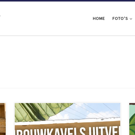
l
HOME
FOTO’S
Wat een gekte: álle bouwkavels van
Huttenbouwspektakel 2022 hebben een bouwteam
gevonden! Dat betekent helaas ook dat er geen