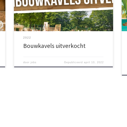
nieuwe groepen meer kunnen worden aangemeld.
Heb je al wel een team ingeschreven, maar heb je
nog niet voor iedere junior timmerman van je team
een ticket? Koop dan snel je […]
2022
Bouwkavels uitverkocht
door
jnbs
Gepubliceerd
april 10, 2022