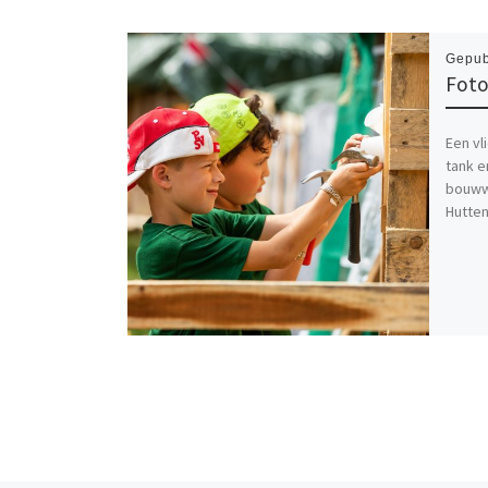
Gepub
Foto
Een vl
tank e
bouwwe
Hutte