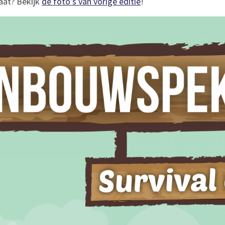
aat? Bekijk
de foto’s van vorige editie
!