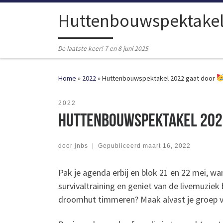
Ga naar inhoud
Huttenbouwspektake
De laatste keer! 7 en 8 juni 2025
Home
»
2022
»
Huttenbouwspektakel 2022 gaat door
2022
Huttenbouwspektakel 202
door
jnbs
|
Gepubliceerd
maart 16, 2022
Pak je agenda erbij en blok 21 en 22 mei, w
survivaltraining en geniet van de livemuziek b
droomhut timmeren? Maak alvast je groep va