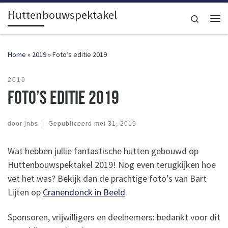
Huttenbouwspektakel
Ga naar inhoud
Search
Me
Home
»
2019
»
Foto’s editie 2019
2019
Foto’s editie 2019
door
jnbs
|
Gepubliceerd
mei 31, 2019
Wat hebben jullie fantastische hutten gebouwd op
Huttenbouwspektakel 2019! Nog even terugkijken hoe
vet het was? Bekijk dan de prachtige foto’s van Bart
Lijten op
Cranendonck in Beeld
.
Sponsoren, vrijwilligers en deelnemers: bedankt voor dit