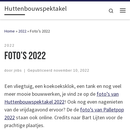
Huttenbouwspektakel
Ga naar inhoud
Search
Me
Home
»
2022
»
Foto’s 2022
2022
Foto’s 2022
door
jnbs
|
Gepubliceerd
november 10, 2022
Een vliegtuig, een koekoeksklok, een tank en nog veel
meer mooie bouwwerken, je vind ze op de
foto’s van
Huttenbouwspektakel 2022
! Ook nog even nagenieten
van de vrijdagavond ervoor? De de
foto’s van Palletpop
2022
staan ook online. Credits naar Bart Lijten voor de
prachtige plaatjes.