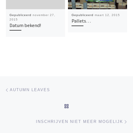
Gepubliceerd
november 27,
Gepubliceerd
maart 12, 2015
2015
Pallets…
Datum bekend!
Bericht navigatie
Vorig bericht
AUTUMN LEAVES
TERUG NAAR BERICHTEN
Vo
INSCHRIJVEN NIET MEER MOGELIJK