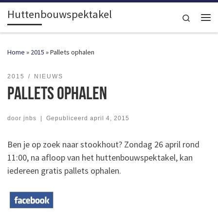
Huttenbouwspektakel
Ga naar inhoud
Search
Me
Home
»
2015
»
Pallets ophalen
2015
NIEUWS
Pallets ophalen
door
jnbs
|
Gepubliceerd
april 4, 2015
Ben je op zoek naar stookhout? Zondag 26 april rond
11:00, na afloop van het huttenbouwspektakel, kan
iedereen gratis pallets ophalen.