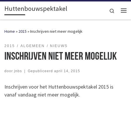
Huttenbouwspektakel
Ga naar inhoud
Search
Me
Home
»
2015
»
Inschrijven niet meer mogelijk
2015
ALGEMEEN
NIEUWS
Inschrijven niet meer mogelijk
door
jnbs
|
Gepubliceerd
april 14, 2015
Inschrijven voor het Huttenbouwspektakel 2015 is
vanaf vandaag niet meer mogelijk.