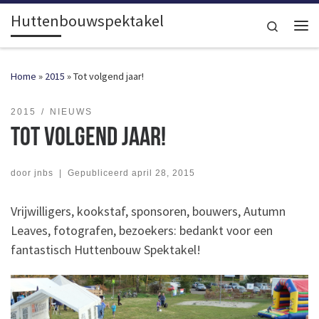
Huttenbouwspektakel
Ga naar inhoud
Search
Me
Home
»
2015
»
Tot volgend jaar!
2015
NIEUWS
Tot volgend jaar!
door
jnbs
|
Gepubliceerd
april 28, 2015
Vrijwilligers, kookstaf, sponsoren, bouwers, Autumn
Leaves, fotografen, bezoekers: bedankt voor een
fantastisch Huttenbouw Spektakel!