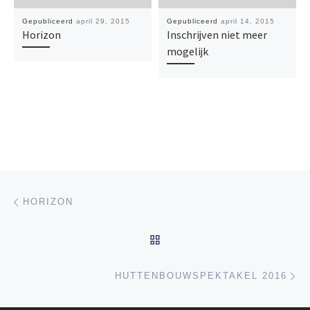
Gepubliceerd
april 29, 2015
Gepubliceerd
april 14, 2015
Horizon
Inschrijven niet meer
mogelijk
Bericht navigatie
Vorig bericht
HORIZON
TERUG NAAR BERICHTEN
Vo
HUTTENBOUWSPEKTAKEL 2016