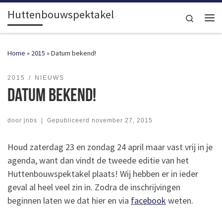
Huttenbouwspektakel
Ga naar inhoud
Search
Me
Home
»
2015
»
Datum bekend!
2015
NIEUWS
Datum bekend!
door
jnbs
|
Gepubliceerd
november 27, 2015
Houd zaterdag 23 en zondag 24 april maar vast vrij in je
agenda, want dan vindt de tweede editie van het
Huttenbouwspektakel plaats! Wij hebben er in ieder
geval al heel veel zin in. Zodra de inschrijvingen
beginnen laten we dat hier en via
facebook
weten.