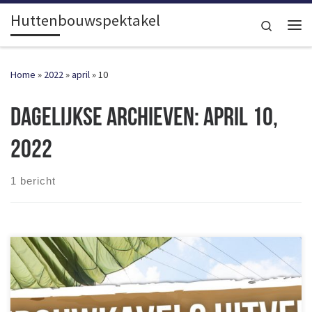
Huttenbouwspektakel
Ga naar inhoud
Search
Me
Home
»
2022
»
april
»
10
Dagelijkse archieven:
april 10,
2022
1 bericht
Wat een gekte: álle bouwkavels van Huttenbouwspektakel 2022
hebben een bouwteam gevonden! Dat betekent helaas ook dat