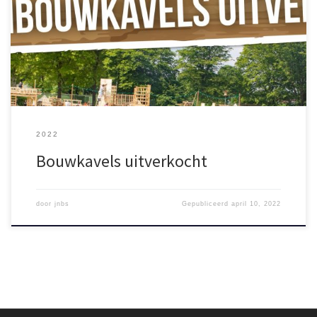
er geen nieuwe groepen meer kunnen worden aangemeld. Heb
je al wel een team ingeschreven, maar heb je nog niet voor
iedere junior timmerman van je team een ticket? Koop dan snel je
[…]
2022
Bouwkavels uitverkocht
door
jnbs
Gepubliceerd
april 10, 2022